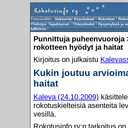
Tietosisältö:
Uutisvirta
Kirjoitukset
Rokotteet
Roko
Yhdistys:
Tapahtumat
Yhteystiedot
Kysymyksiä ja v
tutkimus
Punnittuja puheenvuoroja 
rokotteen hyödyt ja haitat
Kirjoitus on julkaistu
Kalevas
Kukin joutuu arvioim
haitat
Kaleva (24.10.2009)
käsittel
rokotuskielteisiä asenteita le
vesillä.
Rokotusinfo ry:n tarkoitus o