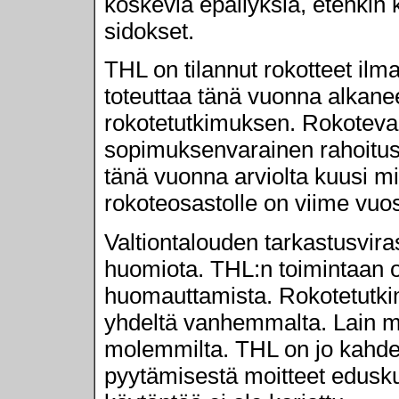
koskevia epäilyksiä, etenkin 
sidokset.
THL on tilannut rokotteet ilman
toteuttaa tänä vuonna alkane
rokotetutkimuksen. Rokoteval
sopimuksenvarainen rahoitus
tänä vuonna arviolta kuusi mi
rokoteosastolle on viime vuosi
Valtiontalouden tarkastusvirast
huomiota. THL:n toimintaan on
huomauttamista. Rokotetutk
yhdeltä vanhemmalta. Lain 
molemmilta. THL on jo kahd
pyytämisestä moitteet edusku