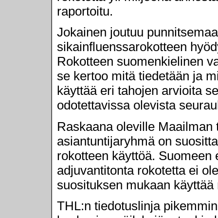
raportoitu.
Jokainen joutuu punnitsemaa
sikainfluenssarokotteen hyödyt j
Rokotteen suomenkielinen va
se kertoo mitä tiedetään ja mi
käyttää eri tahojen arvioita s
odotettavissa olevista seurau
Raskaana oleville Maailman 
asiantuntijaryhmä on suositta
rokotteen käyttöä. Suomeen ei 
adjuvantitonta rokotetta ei o
suosituksen mukaan käyttää m
THL:n tiedotuslinja pikemmink