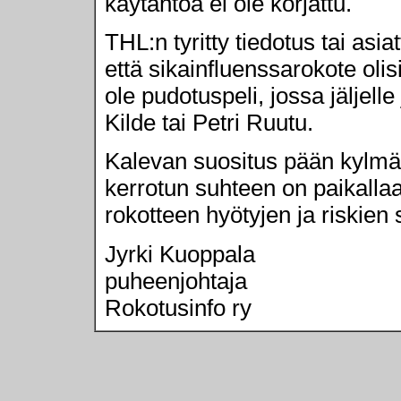
käytäntöä ei ole korjattu.
THL:n tyritty tiedotus tai asia
että sikainfluenssarokote olis
ole pudotuspeli, jossa jäljel
Kilde tai Petri Ruutu.
Kalevan suositus pään kylmän
kerrotun suhteen on paikalla
rokotteen hyötyjen ja riskien 
Jyrki Kuoppala
puheenjohtaja
Rokotusinfo ry