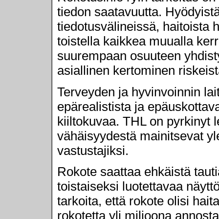
tiedon saatavuutta. Hyödyistä
tiedotusvälineissä, haitoista
toistella kaikkea muualla ker
suurempaan osuuteen yhdistyk
asiallinen kertominen riskeistä
Terveyden ja hyvinvoinnin lai
epärealistista ja epäuskotta
kiiltokuvaa. THL on pyrkinyt
vähäisyydestä mainitsevat yle
vastustajiksi.
Rokote saattaa ehkäistä tauti
toistaiseksi luotettavaa näytt
tarkoita, että rokote olisi hai
rokotetta yli miljoona annosta