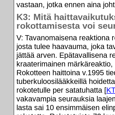
vastaan, jotka ennen aina joht
K3: Mitä haittavaikutu
rokottamisesta voi seu
V: Tavanomaisena reaktiona 
josta tulee haavauma, joka tav
jättää arven. Epätavallisena 
kraaterimainen märkäreaktio,
Rokotteen haittoina v.1995 ti
tuberkuloosilääkkeillä hoidett
rokotetulle per satatuhatta [
K
vakavampia seurauksia laaje
lasta sai 10 ensimmäisen eli