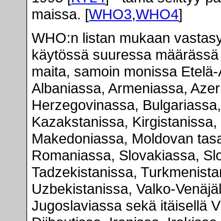
maissa. [
WHO3
,
WHO4
]
WHO:n listan mukaan vastasy
käytössä suuressa määrässä 
maita, samoin monissa Etelä-
Albaniassa, Armeniassa, Azer
Herzegovinassa, Bulgariassa,
Kazakstanissa, Kirgistanissa, 
Makedoniassa, Moldovan tasav
Romaniassa, Slovakiassa, Sl
Tadzekistanissa, Turkmenista
Uzbekistanissa, Valko-Venäjäll
Jugoslaviassa sekä itäisellä V