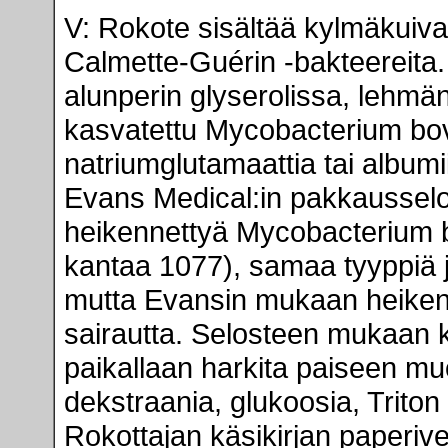
V: Rokote sisältää kylmäkuivat
Calmette-Guérin -bakteereita.
alunperin glyserolissa, lehmä
kasvatettu Mycobacterium bovi
natriumglutamaattia tai albumii
Evans Medical:in pakkaussel
heikennettyä Mycobacterium 
kantaa 1077), samaa tyyppiä j
mutta Evansin mukaan heikenne
sairautta. Selosteen mukaan ku
paikallaan harkita paiseen m
dekstraania, glukoosia, Triton
Rokottajan käsikirjan paperi