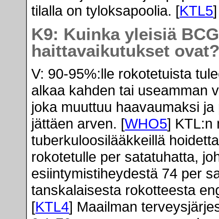
tilalla on tyloksapoolia. [
KTL5
K9: Kuinka yleisiä BCG
haittavaikutukset ovat
V: 90-95%:lle rokotetuista tul
alkaa kahden tai useamman vi
joka muuttuu haavaumaksi ja
jättäen arven. [
WHO5
] KTL:n
tuberkuloosilääkkeillä hoidett
rokotetulle per satatuhatta, j
esiintymistiheydestä 74 per sat
tanskalaisesta rokotteesta engl
[
KTL4
] Maailman terveysjärj