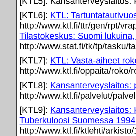
[KTL5]
: Kansanterveyslaitos: 
[KTL6]:
KTL: Tartuntatautivuos
http://www.ktl.fi/ttr/gen/rpt/vr
Tilastokeskus: Suomi lukuina,
http://www.stat.fi/tk/tp/tasku
[KTL7]:
KTL: Vasta-aiheet rok
http://www.ktl.fi/oppaita/rok
[KTL8]:
Kansanterveyslaitos: 
http://www.ktl.fi/palvelut/palve
[KTL9]:
Kansanterveyslaitos: 
Tuberkuloosi Suomessa 1994
http://www.ktl.fi/ktlehti/arkist