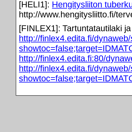
[HELI1]:
Hengitysliiton tuberk
http://www.hengitysliitto.fi/te
[FINLEX1]: Tartuntatautilaki j
http://finlex4.edita.fi/dynawe
showtoc=false;target=IDMAT
http://finlex4.edita.fi:80/d
http://finlex4.edita.fi/dynawe
showtoc=false;target=IDMAT