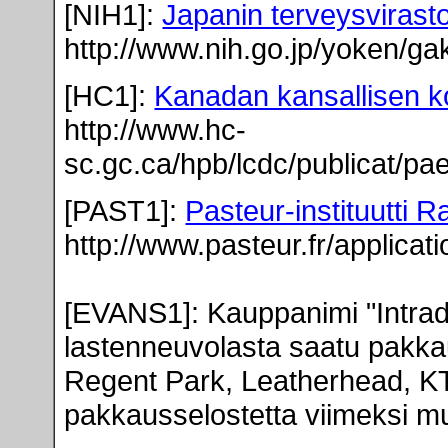
[NIH1]:
Japanin terveysvirast
http://www.nih.go.jp/yoken/g
[HC1]:
Kanadan kansallisen k
http://www.hc-
sc.gc.ca/hpb/lcdc/publicat/pa
[PAST1]:
Pasteur-instituutti 
http://www.pasteur.fr/applicat
[EVANS1]
: Kauppanimi "Intr
lastenneuvolasta saatu pakka
Regent Park, Leatherhead, K
pakkausselostetta viimeksi m