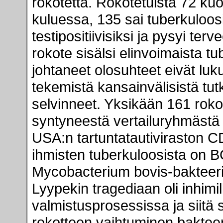
rokotetta. Rokotetuista 72 ku
kuluessa, 135 sai tuberkuloosin
testipositiivisiksi ja pysyi ter
rokote sisälsi elinvoimaista tu
johtaneet olosuhteet eivät luk
tekemistä kansainvälisistä tu
selvinneet. Yksikään 161 ro
syntyneestä vertailuryhmästä e
USA:n tartuntatautiviraston
ihmisten tuberkuloosista on 
Mycobacterium bovis-bakteeri
Lyypekin tragediaan oli inhim
valmistusprosessissa ja siitä
rokotteen vaihtuminen bakteer