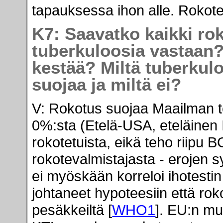
tapauksessa ihon alle. Rokotet
K7: Saavatko kaikki ro
tuberkuloosia vastaan
kestää? Miltä tuberku
suojaa ja miltä ei?
V: Rokotus suojaa Maailman 
0%:sta (Etelä-USA, eteläinen I
rokotetuista, eikä teho riipu
rokotevalmistajasta - erojen s
ei myöskään korreloi ihotesti
johtaneet hypoteesiin että rok
pesäkkeiltä [
WHO1
]. EU:n mu