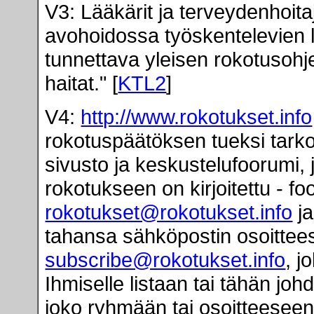
V3: Lääkärit ja terveydenhoit
avohoidossa työskentelevien l
tunnettava yleisen rokotusohje
haitat." [
KTL2
]
V4:
http://www.rokotukset.info
rokotuspäätöksen tueksi tar
sivusto ja keskustelufoorumi,
rokotukseen on kirjoitettu - f
rokotukset@rokotukset.info
ja
tahansa sähköpostin osoitte
subscribe@rokotukset.info
, j
Ihmiselle listaan tai tähän joh
joko ryhmään tai osoitteesee