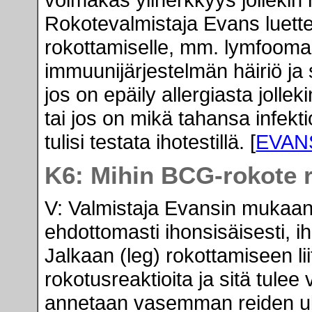
voimakas yliherkkyys jollekin 
Rokotevalmistaja Evans luettel
rokottamiselle, mm. lymfooma,
immuunijärjestelmän häiriö ja
jos on epäily allergiasta jolle
tai jos on mikä tahansa infekti
tulisi testata ihotestillä. [
EVAN
K6: Mihin BCG-rokote 
V: Valmistaja Evansin mukaan 
ehdottomasti ihonsisäisesti, ih
Jalkaan (leg) rokottamiseen l
rokotusreaktioita ja sitä tulee v
annetaan vasemman reiden ulko