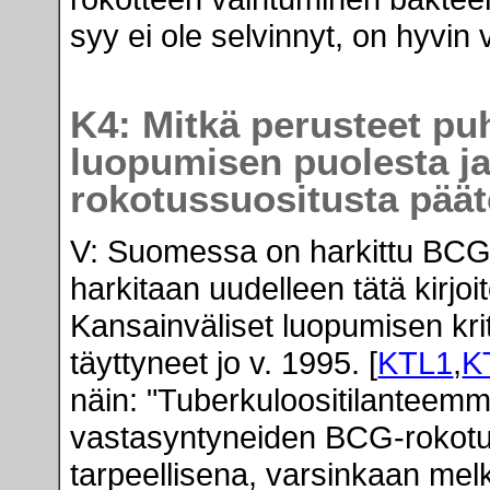
syy ei ole selvinnyt, on hyvin
K4: Mitkä perusteet pu
luopumisen puolesta ja
rokotussuositusta pääte
V: Suomessa on harkittu BCG-
harkitaan uudelleen tätä kirjo
Kansainväliset luopumisen kri
täyttyneet jo v. 1995. [
KTL1
,
K
näin: "Tuberkuloositilanteemme
vastasyntyneiden BCG-rokotus
tarpeellisena, varsinkaan mel