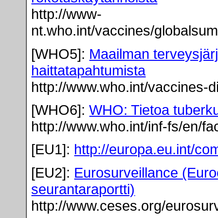
http://www-
nt.who.int/vaccines/globals
[WHO5]:
Maailman terveysjär
haittatapahtumista
http://www.who.int/vaccines-d
[WHO6]:
WHO: Tietoa tuberku
http://www.who.int/inf-fs/en/f
[EU1]:
http://europa.eu.int/co
[EU2]:
Eurosurveillance (Euro
seurantaraportti)
http://www.ceses.org/eurosur