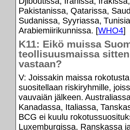
Djiboutissa, Iranissa, Irakis
Pakistanissa, Qatarissa, Sau
Sudanissa, Syyriassa, Tunisia
Arabiemiirikunnissa. [
WHO4
K11: Eikö muissa Suome
teollisuusmaissa sitten
vastaan?
V: Joissakin maissa rokotusta 
suositellaan riskiryhmille, joi
vauvaiän jälkeen. Australiass
Kanadassa, Italiassa, Tansk
BCG ei kuulu rokotussuosituksi
Luxemburgissa, Ranskassa j