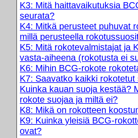
K3: Mitä haittavaikutuksia BC
seurata?
K4: Mitkä perusteet puhuvat 
millä perusteella rokotussuosi
K5: Mitä rokotevalmistajat ja 
vasta-aiheena (rokotusta ei su
K6: Mihin BCG-rokote rokote
K7: Saavatko kaikki rokotetut
Kuinka kauan suoja kestää? M
rokote suojaa ja miltä ei?
K8: Mikä on rokotteen koost
K9: Kuinka yleisiä BCG-rokott
ovat?