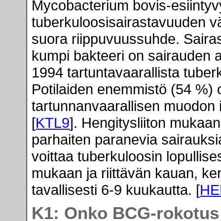
Mycobacterium bovis-esiintyv
tuberkuloosisairastavuuden väl
suora riippuvuussuhde. Sairast
kumpi bakteeri on sairauden a
1994 tartuntavaarallista tuberk
Potilaiden enemmistö (54 %) oli
tartunnanvaarallisen muodon i
[
KTL9
]. Hengitysliiton mukaa
parhaiten paranevia sairauksia
voittaa tuberkuloosin lopullise
mukaan ja riittävän kauan, ke
tavallisesti 6-9 kuukautta. [
HE
K1: Onko BCG-rokotus 