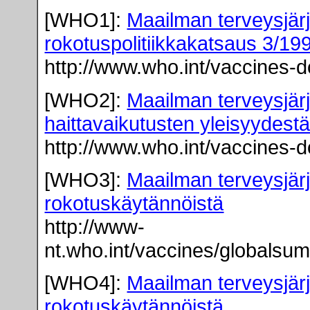
[WHO1]:
Maailman terveysjä
rokotuspolitiikkakatsaus 3/19
http://www.who.int/vaccine
[WHO2]:
Maailman terveysjär
haittavaikutusten yleisyydest
http://www.who.int/vaccine
[WHO3]:
Maailman terveysjärj
rokotuskäytännöistä
http://www-
nt.who.int/vaccines/globalsu
[WHO4]:
Maailman terveysjär
rokotuskäytännöistä