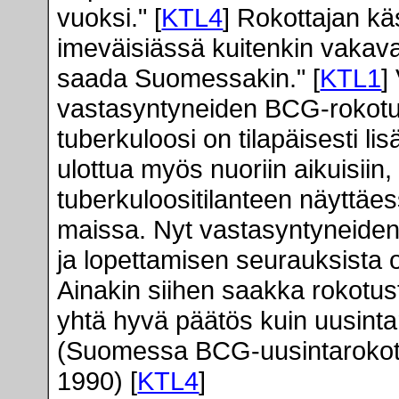
vuoksi." [
KTL4
] Rokottajan kä
imeväisiässä kuitenkin vakava
saada Suomessakin." [
KTL1
]
vastasyntyneiden BCG-rokotuk
tuberkuloosi on tilapäisesti l
ulottua myös nuoriin aikuisiin
tuberkuloositilanteen näyttä
maissa. Nyt vastasyntyneide
ja lopettamisen seurauksista o
Ainakin siihen saakka rokotus
yhtä hyvä päätös kuin uusint
(Suomessa BCG-uusintarokotuks
1990) [
KTL4
]