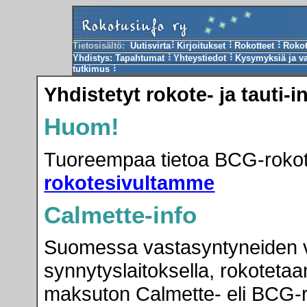
Tietosisältö:
Uutisvirta
Kirjoitukset
Rokotteet
Roko
Yhdistys:
Tapahtumat
Yhteystiedot
Kysymyksiä ja v
tutkimus
Yhdistetyt rokote- ja tauti-i
Huom!
Tuoreempaa tietoa BCG-rokot
rokotesivultamme
Calmette-info
Suomessa vastasyntyneiden v
synnytyslaitoksella, rokoteta
maksuton Calmette- eli BCG-