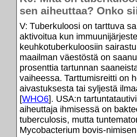
sen aiheuttaa? Onko si
V: Tuberkuloosi on tarttuva sai
aktivoitua kun immuunijärjest
keuhkotuberkuloosiin sairastu
maailman väestöstä on saanut
prosenttia tartunnan saaneist
vaiheessa. Tarttumisreitti on 
aivastuksesta tai syljestä ilmaa
[
WHO6
]. USA:n tartuntatauti
aiheuttaja ihmisessä on bakt
tuberculosis, mutta tuntemato
Mycobacterium bovis-nimisen 