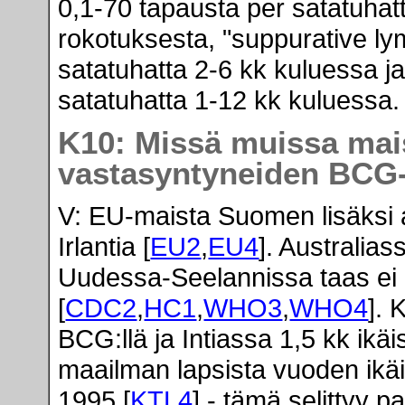
0,1-70 tapausta per satatuha
rokotuksesta, "suppurative ly
satatuhatta 2-6 kk kuluessa j
satatuhatta 1-12 kk kuluessa. 
K10: Missä muissa mai
vastasyntyneiden BCG
V: EU-maista Suomen lisäksi 
Irlantia [
EU2
,
EU4
]. Australia
Uudessa-Seelannissa taas ei 
[
CDC2
,
HC1
,
WHO3
,
WHO4
]. 
BCG:llä ja Intiassa 1,5 kk ikäis
maailman lapsista vuoden ikäi
1995 [
KTL4
] - tämä selittyy pa