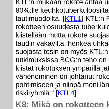
KTL:n mukaan rokote antaa us
80%:lle keuhkotuberkuloosilta
tautimuodoilta. [
KTL1
] KTL:n 
rokotteen osuudesta tuberku
kiistellään mutta rokote suojaa
taudin vakavilta, henkeä uhkaa
suojasta tosin on myös KTL:n
tutkimuksissa BCG:n teho on v
kiistat rokotuksen ympärillä j
väheneminen on johtanut roko
pohtimiseen ja niinpä moni l
riskiryhmiä." [
KTL4
]
K8: Mikä on rokotteen