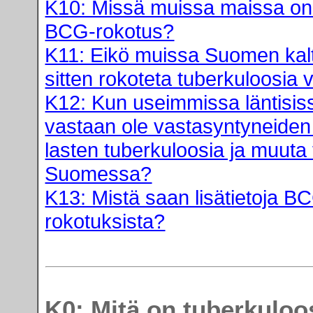
K10: Missä muissa maissa on
BCG-rokotus?
K11: Eikö muissa Suomen kalta
sitten rokoteta tuberkuloosia
K12: Kun useimmissa läntisiss
vastaan ole vastasyntyneiden r
lasten tuberkuloosia ja muut
Suomessa?
K13: Mistä saan lisätietoja B
rokotuksista?
K0: Mitä on tuberkuloo