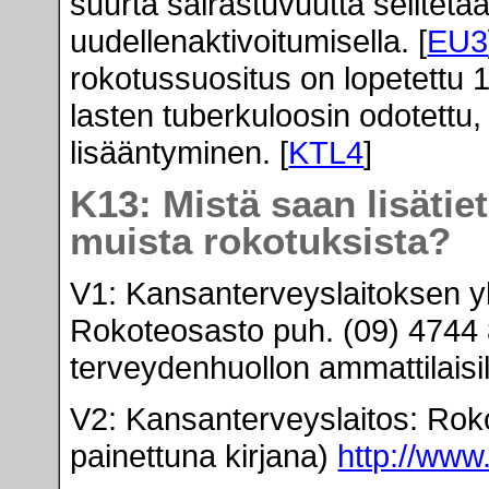
suurta sairastuvuutta selitetä
uudellenaktivoitumisella. [
EU3
rokotussuositus on lopetettu 1
lasten tuberkuloosin odotettu
lisääntyminen. [
KTL4
]
K13: Mistä saan lisäti
muista rokotuksista?
V1: Kansanterveyslaitoksen y
Rokoteosasto puh. (09) 4744 82
terveydenhuollon ammattilaisill
V2: Kansanterveyslaitos: Rok
painettuna kirjana)
http://www.