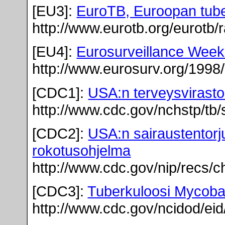
[EU3]:
EuroTB, Euroopan tube
http://www.eurotb.org/eurotb/
[EU4]:
Eurosurveillance Week
http://www.eurosurv.org/1998
[CDC1]:
USA:n terveysvirast
http://www.cdc.gov/nchstp/tb
[CDC2]:
USA:n sairaustentorj
rokotusohjelma
http://www.cdc.gov/nip/recs/
[CDC3]:
Tuberkuloosi Mycoba
http://www.cdc.gov/ncidod/eid