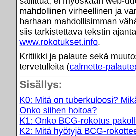
sallittua, ei myöskään web-uu
mahdollinen virheellinen ja v
harhaan mahdollisimman vähän
siis tarkistettava tekstin aja
www.rokotukset.info
.
Kritiikki ja palaute sekä muut
tervetulleita (
calmette-palaute
Sisällys:
K0: Mitä on tuberkuloosi? Mik
Onko siihen hoitoa?
K1: Onko BCG-rokotus pakoll
K2: Mitä hyötyjä BCG-rokotteel