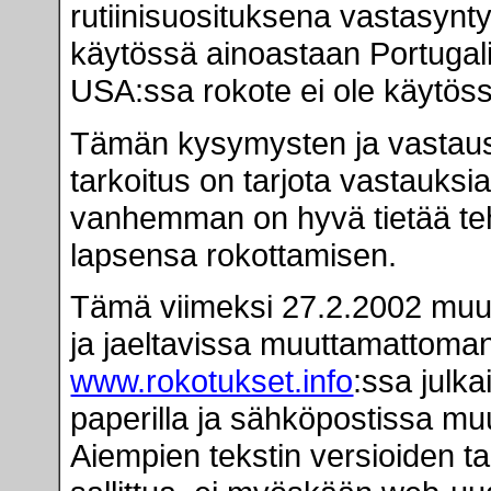
rutiinisuosituksena vastasynt
käytössä ainoastaan Portugalis
USA:ssa rokote ei ole käytössä
Tämän kysymysten ja vastaus
tarkoitus on tarjota vastauksia 
vanhemman on hyvä tietää te
lapsensa rokottamisen.
Tämä viimeksi 27.2.2002 muute
ja jaeltavissa muuttamattoman
www.rokotukset.info
:ssa julka
paperilla ja sähköpostissa m
Aiempien tekstin versioiden tai