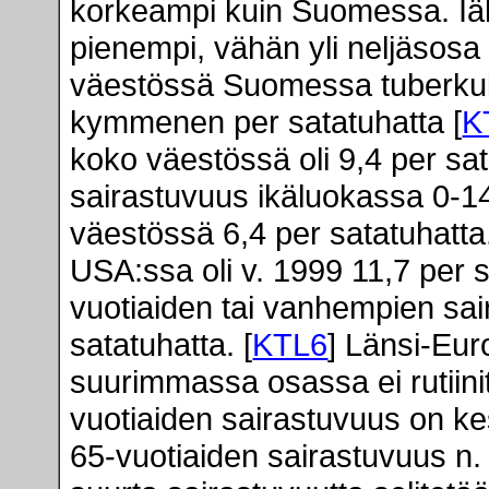
korkeampi kuin Suomessa. Iä
pienempi, vähän yli neljäsos
väestössä Suomessa tuberkuloo
kymmenen per satatuhatta [
K
koko väestössä oli 9,4 per sat
sairastuvuus ikäluokassa 0-14 
väestössä 6,4 per satatuhatta
USA:ssa oli v. 1999 11,7 per s
vuotiaiden tai vanhempien sai
satatuhatta. [
KTL6
] Länsi-Eur
suurimmassa osassa ei rutiinit
vuotiaiden sairastuvuus on kes
65-vuotiaiden sairastuvuus n. 