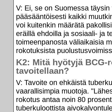
V: Ei, se on Suomessa täysin
pääsääntöisesti kaikki muutki
voi kuitenkin määrätä pakolli
eräillä ehdoilla ja sosiaali- ja
toimeenpanosta väliaikaisia m
rokotuksista puolustusvoimiss
K2: Mitä hyötyjä BCG-r
tavoitellaan?
V: Tavoite on ehkäistä tuberkul
vaarallisimpia muotoja. "Lähes
rokotus antaa noin 80 prosent
tuberkuloottista aivokalvontul