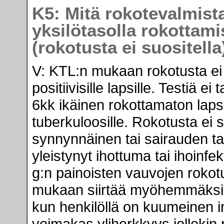
K5: Mitä rokotevalmista
yksilötasolla rokottam
(rokotusta ei suositella
V: KTL:n mukaan rokotusta ei t
positiivisille lapsille. Testiä e
6kk ikäinen rokottamaton lapsi, 
tuberkuloosille. Rokotusta ei sa
synnynnäinen tai sairauden t
yleistynyt ihottuma tai ihoinf
g:n painoisten vauvojen rokot
mukaan siirtää myöhemmäksi.
kun henkilöllä on kuumeinen in