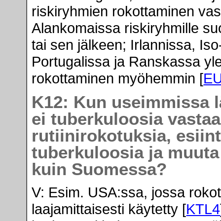
riskiryhmien rokottaminen va
Alankomaissa riskiryhmille su
tai sen jälkeen; Irlannissa, I
Portugalissa ja Ranskassa yl
rokottaminen myöhemmin [
E
K12: Kun useimmissa lä
ei tuberkuloosia vasta
rutiinirokotuksia, esiin
tuberkuloosia ja muut
kuin Suomessa?
V: Esim. USA:ssa, jossa rokot
laajamittaisesti käytetty [
KTL4