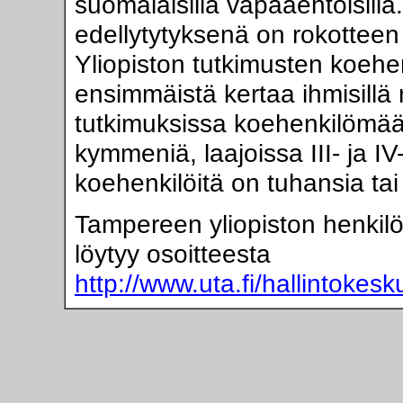
suomalaisilla vapaaehtoisill
edellytytyksenä on rokotteen 
Yliopiston tutkimusten koehen
ensimmäistä kertaa ihmisillä 
tutkimuksissa koehenkilömää
kymmeniä, laajoissa III- ja I
koehenkilöitä on tuhansia ta
Tampereen yliopiston henkil
löytyy osoitteesta
http://www.uta.fi/hallintokes