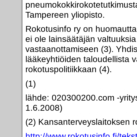
pneumokokkirokotetutkimusta,
Tampereen yliopisto.
Rokotusinfo ry on huomauttan
ei ole lainsäätäjän valtuuksia
vastaanottamiseen (3). Yhdis
lääkeyhtiöiden taloudellista
rokotuspolitiikkaan (4).
(1)
lähde: 020300200.com -yrity
1.6.2008)
(2) Kansanterveyslaitoksen 
http://www.rokotusinfo.fi/tek