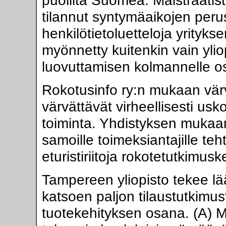
puolilta Suomea. Maistraatist
tilannut syntymäaikojen perust
henkilötietoluetteloja yrityks
myönnetty kuitenkin vain yliopi
luovuttamisen kolmannelle os
Rokotusinfo ry:n mukaan vä
värvättävät virheellisesti us
toiminta. Yhdistyksen muka
samoille toimeksiantajille teh
eturistiriitoja rokotetutkimu
Tampereen yliopisto tekee lää
katsoen paljon tilaustutkimus
tuotekehityksen osana. (A)