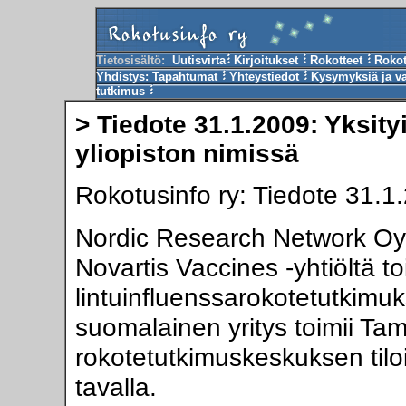
Tietosisältö:
Uutisvirta
Kirjoitukset
Rokotteet
Roko
Yhdistys:
Tapahtumat
Yhteystiedot
Kysymyksiä ja v
tutkimus
> Tiedote 31.1.2009: Yksit
yliopiston nimissä
Rokotusinfo ry: Tiedote 31.1
Nordic Research Network Oy 
Novartis Vaccines -yhtiöltä 
lintuinfluenssarokotetutkimu
suomalainen yritys toimii Ta
rokotetutkimuskeskuksen tilo
tavalla.