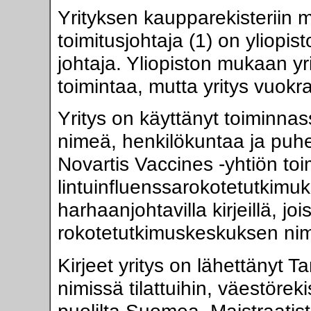
Yrityksen kaupparekisteriin m
toimitusjohtaja (1) on yliopi
johtaja. Yliopiston mukaan yri
toimintaa, mutta yritys vuokraa
Yritys on käyttänyt toiminnass
nimeä, henkilökuntaa ja puhe
Novartis Vaccines -yhtiön to
lintuinfluenssarokotetutkimu
harhaanjohtavilla kirjeillä, jo
rokotetutkimuskeskuksen nimi
Kirjeet yritys on lähettänyt 
nimissä tilattuihin, väestörekis