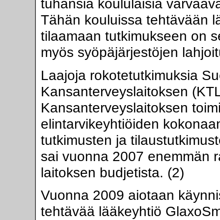
tuhansia koululaisia värvääv
Tähän kouluissa tehtävään l
tilaamaan tutkimukseen on s
myös syöpäjärjestöjen lahjoi
Laajoja rokotetutkimuksia 
Kansanterveyslaitoksen (KTL
Kansanterveyslaitoksen toimi
elintarvikeyhtiöiden kokonaan
tutkimusten ja tilaustutkimu
sai vuonna 2007 enemmän rah
laitoksen budjetista. (2)
Vuonna 2009 aiotaan käynnis
tehtävää lääkeyhtiö GlaxoSm