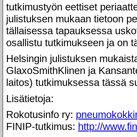
tutkimustyön eettiset periaatt
julistuksen mukaan tietoon 
tällaisessa tapauksessa uskott
osallistu tutkimukseen ja on t
Helsingin julistuksen mukaist
GlaxoSmithKlinen ja Kansante
laitos) tutkimuksessa tässä 
Lisätietoja:
Rokotusinfo ry:
pneumokokkir
FINIP-tutkimus:
http://www.fini