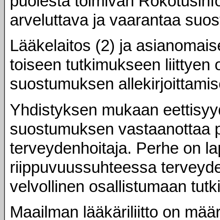
puolesta toimivan Rokotusinfo
arveluttava ja vaarantaa su
Lääkelaitos (2) ja asianomaise
toiseen tutkimukseen liittyen
suostumuksen allekirjoittami
Yhdistyksen mukaan eettisyyd
suostumuksen vastaanottaa 
terveydenhoitaja. Perhe on 
riippuvuussuhteessa terveyden
velvollinen osallistumaan tut
Maailman lääkäriliitto on määr