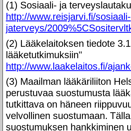
(1) Sosiaali- ja terveyslautak
http://www.reisjarvi.fi/sosiaali-
jaterveys/2009%5CSositervl
(2) Lääkelaitoksen tiedote 3.1.
lääketutkimuksiin"
http://www.laakelaitos.fi/ajank
(3) Maailman lääkäriliiton Hel
perustuvaa suostumusta lääkär
tutkittava on häneen riippuvu
velvollinen suostumaan. Täll
suostumuksen hankkiminen usk