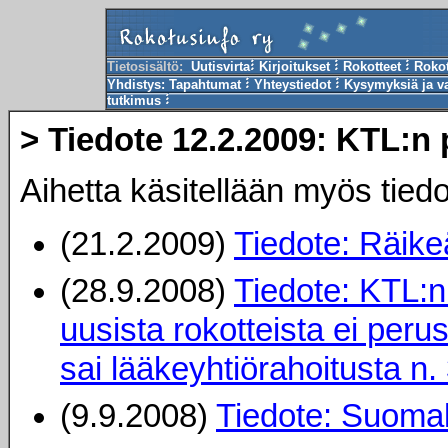
Tietosisältö:
Uutisvirta
Kirjoitukset
Rokotteet
Roko
Yhdistys:
Tapahtumat
Yhteystiedot
Kysymyksiä ja v
tutkimus
> Tiedote 12.2.2009: KTL:n
Aihetta käsitellään myös tiedo
(21.2.2009)
Tiedote: Räike
(28.9.2008)
Tiedote: KTL:n
uusista rokotteista ei per
sai lääkeyhtiörahoitusta n
(9.9.2008)
Tiedote: Suomala