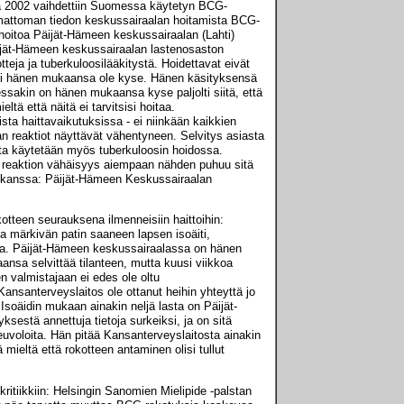
ssa 2002 vaihdettiin Suomessa käytetyn BCG-
tamattoman tiedon keskussairaalan hoitamista BCG-
 hoitoa Päijät-Hämeen keskussairaalan (Lahti)
äijät-Hämeen keskussairaalan lastenosaston
tteja ja tuberkuloosilääkitystä. Hoidettavat eivät
tä ei hänen mukaansa ole kyse. Hänen käsityksensä
essakin on hänen mukaansa kyse paljolti siitä, että
ltä että näitä ei tarvitsisi hoitaa.
ta haittavaikutuksissa - ei niinkään kaikkien
n reaktiot näyttävät vähentyneen. Selvitys asiasta
 jota käytetään myös tuberkuloosin hoidossa.
n reaktion vähäisyys aiempaan nähden puhuu sitä
en kanssa: Päijät-Hämeen Keskussairaalan
otteen seurauksena ilmenneisiin haittoihin:
a märkivän patin saaneen lapsen isoäiti,
ilta. Päijät-Hämeen keskussairaalassa on hänen
ansa selvittää tilanteen, mutta kuusi viikkoa
 valmistajaan ei edes ole oltu
Kansanterveyslaitos ole ottanut heihin yhteyttä jo
 Isoäidin mukaan ainakin neljä lasta on Päijät-
sestä annettuja tietoja surkeiksi, ja on sitä
nneuvoloita. Hän pitää Kansanterveyslaitosta ainakin
 mieltä että rokotteen antaminen olisi tullut
ritiikkiin: Helsingin Sanomien Mielipide -palstan