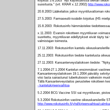
kirjoitus 3.6.2003 "Nyt käytettävissä olevan tiedo
suositusta." (vrt. KRAR x.12.2002)
http://www.roko
20.8.2003 Lääkelaitos jatkoi myyntiluvattoman roko
27.5.2003: Farmaseutti-isoäidin kirjoitus (HS mieli
15.8.2003: Rokotusinfo hämmästelee tiedotteessaan
x.11.2003: Evansin rokotteen myyntiluvan voimass
suoritettu, myyntiluvan edellytykset eivät täyty t
valmistajan toimesta.
17.11.2003: Rokotusinfon kantelu oikeuskanslerille 
25.11.2003: Rokotusinfon tiedote kantelusta oikeus
27.11.2003: Kansanterveyslaitoksen tiedote: "Nyk
7.1.2004-27.1.2004 Kantelun ensimmäiset vastineet 
Kansanterveyslaitoksen 19.1.2004 päivätty selvit
viisi lasta sairastunut tuberkuloosin vaikeisiin m
Tällä Kansanterveyslaitos perustelee rokotteen k
- kantelukirjeenvaihtoa
5.2.2004 BCG Vaccine SSI sai myyntiluvan, pistos
5.3.2004 Rokotusinfon vastine oikeuskanslerille ST
http://www.rokotusinfo.fi/yhd/kirjeenvaihtoa/calmka