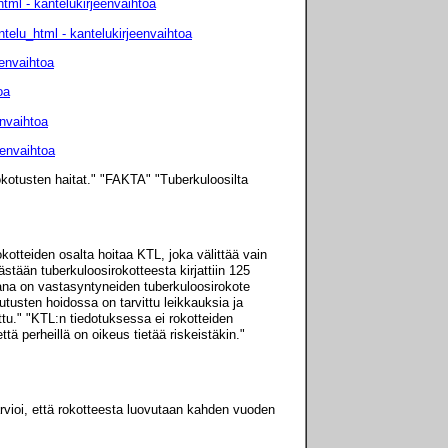
html - kantelukirjeenvaihtoa
ntelu_html - kantelukirjeenvaihtoa
eenvaihtoa
oa
envaihtoa
eenvaihtoa
rokotusten haitat." "FAKTA" "Tuberkuloosilta
otteiden osalta hoitaa KTL, joka välittää vain
ästään tuberkuloosirokotteesta kirjattiin 125
ana on vastasyntyneiden tuberkuloosirokote
utusten hoidossa on tarvittu leikkauksia ja
ttu." "KTL:n tiedotuksessa ei rokotteiden
ä perheillä on oikeus tietää riskeistäkin."
rvioi, että rokotteesta luovutaan kahden vuoden