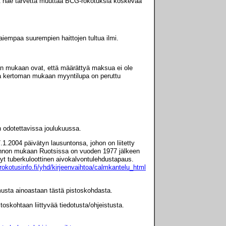
vät näe tarvetta muuttaa BCG-rokotuksia koskevaa
 aiempaa suurempien haittojen tultua ilmi.
an mukaan ovat, että määrättyä maksua ei ole
ssa kertoman mukaan myyntilupa on peruttu
 odotettavissa joulukuussa.
1.2004 päivätyn lausuntonsa, johon on liitetty
sunnon mukaan Ruotsissa on vuoden 1977 jälkeen
nyt tuberkuloottinen aivokalvontulehdustapaus.
rokotusinfo.fi/yhd/kirjeenvaihtoa/calmkantelu_html
usta ainoastaan tästä pistoskohdasta.
oskohtaan liittyvää tiedotusta/ohjeistusta.