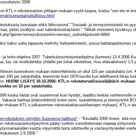
luovuttaisiin 2008
on KTL:n rokoteosaston johtajan mukaan syytä luopua, koska "sen etu ei enää
emat/sunnuntai/juttu8/sivu.html
otuksista luovutaan ehkä lähivuosina" "Sosiaali- ja terveysministeriö on py
a, johon sisältyisi uusi tubirokotuskäytäntö." "Mikäli ministeriö hyväksyy oh
rtaali.php?genre=terveys&osannimi=terveys_uutiset&jutunid=6864
 kaksi uutta tapausta merkitty haittarekisteriin, joissa haittatapahtuman ca
y- ja hoito-ohjelma 2007: Tuberkuloosintorjuntaohjelma (luonnos) 13.4.2006
ua, luu- tai niveltulehdus yhdelle per tuhat rokotettua, muu etäisabskessi 1,5
teisen luonnoksen mukaan etäisinfektioita on ollut 115 per satatuhatta (vrt.
 100 per satatuhatta, enemmän kuin 1970-luvulla kun edellisestä liikaa luutu
 on.
HUOM! LISÄYS 30.10.2006: KTL:n rokoteturvallisuuslääkärin mukaan l
uokka on 10 per satatuhatta.
2006 koska haitat ovat suuremmat kuin hyödyt, laadittu tiedote vanhemmille v
 Vakavia haittoja (etäisinfektiot) kuten esim. luutulehdusta ja yleistynyttä 
ärän mukaan KTL:n julkaisemien rokotuskattavuustilastojen mykaan), KTL:n a
i-rokotuksiin siirryttiin Suomessa hallitusti"
- "Keväällä 2006 ilmeni, että my
en rokotusasiantuntijaryhmä päätyi tuolloin suosittelemaan nopeaa siirtymistä
nytyssairaaloiden kautta viipymättä lasta odottaville ja vastasyntyneiden vanh
 mukaisesti 1.9.2006."