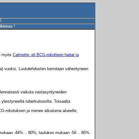
utkimus
so myös
Calmette- eli BCG-rokotteen haitat ja
tta) vuoksi. Luutulehdusten kerrotaan vähentyneen
olennaisesti vaikuta vastasyntyneiden
 yleistyneeltä tuberkuloosilta. Toisaalta
 BCG-rokotuksen ja menee aikuisena alueelle,
n mukaan -44% .. 80%, taulukon mukaan -56 .. 85%.