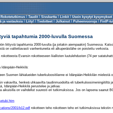
Rokotetutkimus
Taudit
Sivukartta
Linkit
Usein kysytyt kysymykset
 ja vastauksia
Liity!
Tiedotteet
Julkaisut
Puheenvuoroja
FinIP-t
ittyviä tapahtumia 2000-luvulla Suomessa
öön liittyviä tapahtumia 2000-luvulta (ja joitakin aiempaakin) Suomessa. Kat
istä on valitettavasti vanhentuneita eli alkuperäislähe on poistettu verkosta.
a rokotteesta Evansin rokotteeseen liiallisten luutulehdusten (74 per satatuha
a Idänpään-Heikkilä:
eeseen Suomen lähialueiden tuberkuloositilanne ei Idänpään-Heikkilän mielestä 
n vakavilta, henkeä uhkaavilta taudinmuodoilta eli tuberkuloosimeningiitiltä ja
, Idänpään-Heikkilä perustelee ja jatkaa:
ja aikuisilla on vaihdellut suuresti eri tutkimuksissa. Jos on lapsena saanut
setubi.htm
lications/2001/b12.pdf
rokotteen teho rokotteen teho eri tutkimuksissa teksti