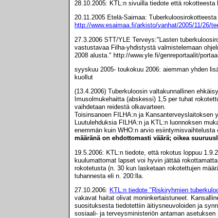
28.10.2005: KTL:n sivuilla tiedote että rokotteesta 
20.11.2005 Etelä-Saimaa: Tuberkuloosirokotteesta 
http://www.esaimaa.fi/arkisto/vanhat/2005/11/26/te
27.3.2006 STT/YLE Terveys:"Lasten tuberkuloosirok
vastustavaa Filha-yhdistystä valmistelemaan ohjelma
2008 alusta." http://www.yle.fi/genreportaalit/po
syyskuu 2005- toukokuu 2006: aiemman yhden lisäksi
kuollut
(13.4.2006) Tuberkuloosin valtakunnallinen ehkäis
Imusolmukehaitta (abskessi) 1,5 per tuhat rokotett
vaihdetaan reidestä olkavarteen.
Toisinsanoen FILHA:n ja Kansanterveyslaitoksen yh
Luutulehduksia FILHA:n ja KTL:n luonnoksen mukaan
enemmän kuin WHO:n arvio esiintymisvaihtelusta
määränä on ehdottomasti väärä; oikea suuruusl
19.5.2006: KTL:n tiedote, että rokotus loppuu 1.9.
kuulumattomat lapset voi hyvin jättää rokottamatta.
rokotetusta (n. 30 kun lasketaan rokotettujen mä
tuhannesta eli n. 200:lla.
27.10.2006:
KTL:n tiedote "Riskiryhmien tuberkuloos
vakavat haitat olivat moninkertaistuneet. Kansallin
suosituksesta tiedotettiin äitiysneuvoloiden ja syn
sosiaali- ja terveysministeriön antaman asetuksen