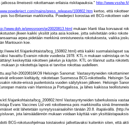
 jatkossa ilmeisesti rokottamaan erilaisia riskitapauksia."
http://www.vsshp.fi
//www.powderject.com/mains/press_releases/100802.htm
kertoo, että rokotteen
ois Iso-Britannian markkinoilta. Powderject korostaa ett BCG-rokotteen valmi
tp://www.doh.ie/pressroom/pr20020813.html
mukaan Irlanti tilaa korvaavat rok
kotusten jlkeen kaikki yksilöt joita asia koskee, jotta selvitetään onko rokote o
aansaamaa arpea pidetään merkkinä onnistuneesta rokotuksesta, vaikka joskus
dään Mantouxin koe.
p://www.ktl.fi/ajankohtaista/bcg_150802.html) että kaikki suomalaislapset 
 hyväksi havaittu Evansin rokote vuodesta 1978. KTL:n mukaan valmistaja on 
päättänyt keskeyttää rokotteen jakelun ja käytön. KTL on tilannut uutta rokot
 mukaan jo rokotettuja lapsia ei tarvitse rokottaa uudelleen.
/juttu.asp?id=20020816KO9 Helsingin Sanomat: Vastasyntyneiden rokottaminen 
t eivät erikseen kieltäydy, rokotetaan Suomessa BCG-rokotteella. Helsingin
oissakin rokote-erissä puolentoista vuoden säilytyksen jälkeen. Helsingin Sa
roopan maista vain Irlannissa ja Portugalissa, ja lähes kaikissa teollistune
ww.ktl.fi/ajankohtaista/bcg_200802.html Vastasyntyneiden tuberkuloosia vasta
istaja Evans Vaccines Ltd veti rokotteensa pois markkinoilta siinä ilmennei
äiset erät lähetetään synnytyssairaaloihin tänään 20.8. iltapäivällä. (http://
tyisluvan, jota lainsäädännön mukaan voidaan käyttää vain yksittäistapauksis
tti BCG-rokotusohjelmaa toistaiseksi jatkettavaksi kuitenkin siten, että aktii