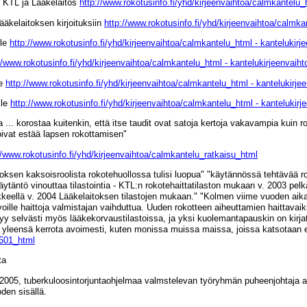
, KTL ja Lääkelaitos
http://www.rokotusinfo.fi/yhd/kirjeenvaihtoa/calmkantelu_
äkelaitoksen kirjoituksiin
http://www.rokotusinfo.fi/yhd/kirjeenvaihtoa/calmka
lle
http://www.rokotusinfo.fi/yhd/kirjeenvaihtoa/calmkantelu_html - kantelukirj
//www.rokotusinfo.fi/yhd/kirjeenvaihtoa/calmkantelu_html - kantelukirjeenvaiht
le
http://www.rokotusinfo.fi/yhd/kirjeenvaihtoa/calmkantelu_html - kantelukirje
lle
http://www.rokotusinfo.fi/yhd/kirjeenvaihtoa/calmkantelu_html - kantelukirj
a ... korostaa kuitenkin, että itse taudit ovat satoja kertoja vakavampia kuin 
oivat estää lapsen rokottamisen"
//www.rokotusinfo.fi/yhd/kirjeenvaihtoa/calmkantelu_ratkaisu_html
oksen kaksoisroolista rokotehuollossa tulisi luopua" "käytännössä tehtävää rok
äytäntö vinouttaa tilastointia - KTL:n rokotehaittatilaston mukaan v. 2003 pelk
keellä v. 2004 Lääkelaitoksen tilastojen mukaan." "Kolmen viime vuoden aik
oille haittoja valmistajan vaihduttua. Uuden rokotteen aiheuttamien haittavaik
kyy selvästi myös lääkekorvaustilastoissa, ja yksi kuolemantapauskin on kirja
tä yleensä kerrota avoimesti, kuten monissa muissa maissa, joissa katsotaan ett
0601_html
ta
8.2005, tuberkuloosintorjuntaohjelmaa valmstelevan työryhmän puheenjohtaja a
den sisällä.