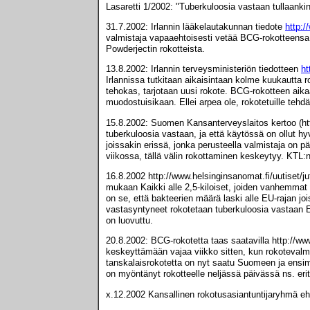
Lasaretti 1/2002: "Tuberkuloosia vastaan tullaankin
31.7.2002: Irlannin lääkelautakunnan tiedote
http:
valmistaja vapaaehtoisesti vetää BCG-rokotteensa p
Powderjectin rokotteista.
13.8.2002: Irlannin terveysministeriön tiedotteen
ht
Irlannissa tutkitaan aikaisintaan kolme kuukautta ro
tehokas, tarjotaan uusi rokote. BCG-rokotteen aik
muodostuisikaan. Ellei arpea ole, rokotetuille teh
15.8.2002: Suomen Kansanterveyslaitos kertoo (htt
tuberkuloosia vastaan, ja että käytössä on ollut
joissakin erissä, jonka perusteella valmistaja on 
viikossa, tällä välin rokottaminen keskeytyy. KTL:n
16.8.2002 http://www.helsinginsanomat.fi/uutiset
mukaan Kaikki alle 2,5-kiloiset, joiden vanhemma
on se, että bakteerien määrä laski alle EU-rajan j
vastasyntyneet rokotetaan tuberkuloosia vastaan Eu
on luovuttu.
20.8.2002: BCG-rokotetta taas saatavilla http://w
keskeyttämään vajaa viikko sitten, kun rokotevalm
tanskalaisrokotetta on nyt saatu Suomeen ja ensimm
on myöntänyt rokotteelle neljässä päivässä ns. eri
x.12.2002 Kansallinen rokotusasiantuntijaryhmä ehdo