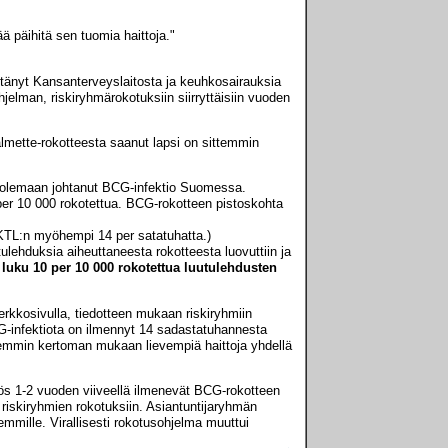
 päihitä sen tuomia haittoja."
ytänyt Kansanterveyslaitosta ja keuhkosairauksia
jelman, riskiryhmärokotuksiin siirryttäisiin vuoden
lmette-rokotteesta saanut lapsi on sittemmin
 Kuolemaan johtanut BCG-infektio Suomessa.
 per 10 000 rokotettua. BCG-rokotteen pistoskohta
 KTL:n myöhempi 14 per satatuhatta.)
lehduksia aiheuttaneesta rokotteesta luovuttiin ja
uku 10 per 10 000 rokotettua luutulehdusten
erkkosivulla, tiedotteen mukaan riskiryhmiin
BCG-infektiota on ilmennyt 14 sadastatuhannesta
iemmin kertoman mukaan lievempiä haittoja yhdellä
ös 1-2 vuoden viiveellä ilmenevät BCG-rokotteen
 riskiryhmien rokotuksiin. Asiantuntijaryhmän
emmille. Virallisesti rokotusohjelma muuttui