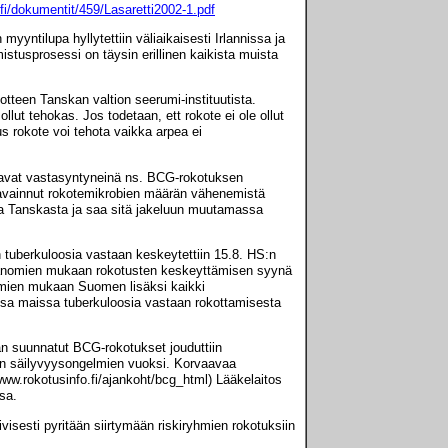
/fi/dokumentit/459/Lasaretti2002-1.pdf
 myyntilupa hyllytettiin väliaikaisesti Irlannissa ja
stusprosessi on täysin erillinen kaikista muista
otteen Tanskan valtion seerumi-instituutista.
llut tehokas. Jos todetaan, ett rokote ei ole ollut
 rokote voi tehota vaikka arpea ei
saavat vastasyntyneinä ns. BCG-rokotuksen
havainnut rokotemikrobien määrän vähenemistä
etta Tanskasta ja saa sitä jakeluun muutamassa
tuberkuloosia vastaan keskeytettiin 15.8. HS:n
 Sanomien mukaan rokotusten keskeyttämisen syynä
nomien mukaan Suomen lisäksi kaikki
issa maissa tuberkuloosia vastaan rokottamisesta
an suunnatut BCG-rokotukset jouduttiin
den säilyvyysongelmien vuoksi. Korvaavaa
www.rokotusinfo.fi/ajankoht/bcg_html) Lääkelaitos
sa.
visesti pyritään siirtymään riskiryhmien rokotuksiin