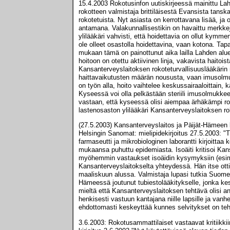
15.4.2003 Rokotusinfon uutiskirjeessä mainittu La
rokotteen valmistaja brittiläisestä Evansista tans
rokotetuista. Nyt asiasta on kerrottavana lisää, j
antamana. Valakunnallisestikin on havaittu merkk
ylilääkäri vahvisti, että hoidettavia on ollut kymme
ole olleet osastolla hoidettavina, vaan kotona. Ta
mukaan tämä on painottunut aika lailla Lahden aluee
hoitoon on otettu aktiivinen linja, vakavista haitoist
Kansanterveyslaitoksen rokoteturvallisuuslääkärin
haittavaikutusten määrän noususta, vaan imusolmuk
on työn alla, hoito vaihtelee keskussairaaloittain,
Kyseessä voi olla pelkästään steriili imusolmukk
vastaan, että kyseessä olisi aiempaa ärhäkämpi ro
lastenosaston ylilääkäri Kansanterveyslaitoksen ro
(27.5.2003) Kansanterveyslaitos ja Päijät-Hämeen k
Helsingin Sanomat: mielipidekirjoitus 27.5.2003: "
farmaseutti ja mikrobiologinen laborantti kirjoitt
mukaansa puhuttu epidemiasta. Isoäiti kritisoi Kan
myöhemmin vastaukset isoäidin kysymyksiin (esim. 
Kansanterveyslaitokselta yhteydessä. Hän itse otti 
maaliskuun alussa. Valmistaja lupasi tutkia Suomeen
Hämeessä joutunut tubiestolääkitykselle, jonka kest
mieltä että Kansanterveyslaitoksen tehtävä olisi ant
henkisesti vastuun kantajana niille lapsille ja vanh
ehdottomasti keskeyttää kunnes selvitykset on teht
3.6.2003: Rokotusammattilaiset vastaavat kritiikkii