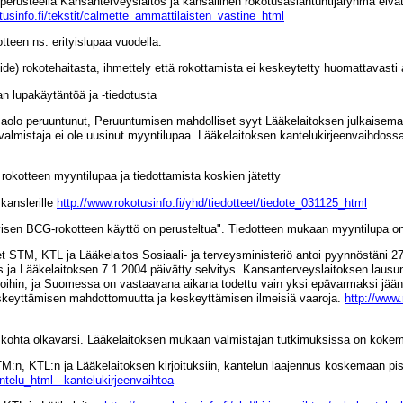
n perusteella Kansanterveyslaitos ja kansallinen rokotusasiantuntijaryhmä ei
tusinfo.fi/tekstit/calmette_ammattilaisten_vastine_html
tteen ns. erityislupaa vuodella.
pide) rokotehaitasta, ihmettely että rokottamista ei keskeytetty huomattavasti
 lupakäytäntöä ja -tiedotusta
aolo peruuntunut, Peruuntumisen mahdolliset syyt Lääkelaitoksen julkaisem
ai valmistaja ei ole uusinut myyntilupaa. Lääkelaitoksen kantelukirjeenvaihdo
rokotteen myyntilupaa ja tiedottamista koskien jätetty
kanslerille
http://www.rokotusinfo.fi/yhd/tiedotteet/tiedote_031125_html
yisen BCG-rokotteen käyttö on perusteltua". Tiedotteen mukaan myyntilupa on
STM, KTL ja Lääkelaitos Sosiaali- ja terveysministeriö antoi pyynnöstäni 27.
ys ja Lääkelaitoksen 7.1.2004 päivätty selvitys. Kansanterveyslaitoksen lau
uotoihin, ja Suomessa on vastaavana aikana todettu vain yksi epävarmaksi jää
eskeyttämisen mahdottomuutta ja keskeyttämisen ilmeisiä vaaroja.
http://www.
kohta olkavarsi. Lääkelaitoksen mukaan valmistajan tutkimuksissa on kokem
M:n, KTL:n ja Lääkelaitoksen kirjoituksiin, kantelun laajennus koskemaan pist
ntelu_html - kantelukirjeenvaihtoa