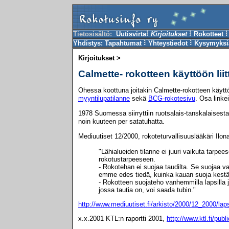
Tietosisältö:
Uutisvirta
Kirjoitukset
Rokotteet
Yhdistys:
Tapahtumat
Yhteystiedot
Kysymyksiä
Kirjoitukset >
Calmette- rokotteen käyttöön li
Ohessa koottuna joitakin Calmette-rokotteen käytt
myyntilupatilanne
sekä
BCG-rokotesivu
. Osa linke
1978 Suomessa siirryttiin ruotsalais-tanskalaisest
noin kuuteen per satatuhatta.
Mediuutiset 12/2000, rokoteturvallisuuslääkäri Ilon
"Lähialueiden tilanne ei juuri vaikuta tarp
rokotustarpeeseen.
- Rokotehan ei suojaa taudilta. Se suojaa vai
emme edes tiedä, kuinka kauan suoja kestää
- Rokotteen suojateho vanhemmilla lapsilla 
jossa tautia on, voi saada tubin."
http://www.mediuutiset.fi/arkisto/2000/12_2000/lap
x.x.2001 KTL:n raportti 2001,
http://www.ktl.fi/pub