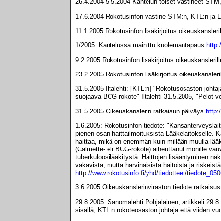
26.4.2004-5.5.2004 Kantelun toiset vastineet STM
17.6.2004 Rokotusinfon vastine STM:n, KTL:n ja Lä
11.1.2005 Rokotusinfon lisäkirjoitus oikeuskansleri
1/2005: Kantelussa mainittu kuolemantapaus
http:
9.2.2005 Rokotusinfon lisäkirjoitus oikeuskansleril
23.2.2005 Rokotusinfon lisäkirjoitus oikeuskansleri
31.5.2005 Iltalehti: [KTL:n] "Rokotusosaston johtaj
suojaava BCG-rokote" Iltalehti 31.5.2005, "Pelot v
31.5.2005 Oikeuskanslerin ratkaisun päiväys
http:
1.6.2005: Rokotusinfon tiedote: "Kansanterveyslait
pienen osan haittailmoituksista Lääkelaitokselle. K
haittaa, mikä on enemmän kuin millään muulla lääk
(Calmette- eli BCG-rokote) aiheuttanut monille vauv
tuberkuloosilääkitystä. Haittojen lisääntyminen nä
vakavista, mutta harvinaisista haitoista ja riskeis
http://www.rokotusinfo.fi/yhd/tiedotteet/tiedote_05
3.6.2005 Oikeuskanslerinviraston tiedote ratkaisus
29.8.2005: Sanomalehti Pohjalainen, artikkeli 29.
sisällä, KTL:n rokoteosaston johtaja että viiden vuo