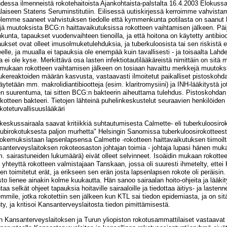
hdessa ilmenneistä rokotehaitoista Ajankohtaista-palstalta 16.4.2003 Eloku
kalaiseen Statens Seruminstitutiin. Eilisessä uutiskirjessä kerroimme vahvis
a olemme saaneet vahvistuksen tiedolle että kymmenkunta potilasta on saanut
ejä muutoksista BCG:n haittavaikutuksissa rokotteen vaihtamisen jälkeen. P
nkunta, tapaukset vuodenvaihteen tienoilla, ja että hoitona on käytetty antibioo
paukset ovat olleet imusolmuketulehduksia, ja tuberkuloosista tai sen riskis
lle, ja muualla ei tapauksia ole enempää kuin tavallisesti - ja toisaalta Lahd
a ei ole kyse. Merkittävä osa lasten infektiotautilääkäreistä nimittäin on sitä mie
 mukaan rokotteen vaihtamisen jälkeen on tosiaan havaittu merkkejä muutoksis
ereaktoiden määrän kasvusta, vastaavasti ilmoitetut paikalliset pistoskohda
 käytetään mm. makrolidiantibiootteja (esim. klaritromysiini) ja INH-lääkitystä
een suurentuma, tai sitten BCG:n bakteerin aiheuttama tulehdus. Pistoskohda
kotteen bakteeri. Tietojen lähteinä puhelinkeskustelut seuraavien henkilöid
koteturvallisuuslääkäri
eskussairaala saavat kritiikkiä suhtautumisesta Calmette- eli tuberkuloosirok
Tubirokotuksesta paljon murhetta" Helsingin Sanomissa tuberkuloosirokotteest
aa kokemuksistaan lapsenlapsensa Calmette -rokotteen haittavaikutuksen tiimo
santerveyslaitoksen rokoteosaston johtajan toimia - johtaja lupasi hänen muka
sairastuneiden lukumäärä) eivät olleet selvinneet. Isoäidin mukaan rokotteen
yhteyttä rokotteen valmistajaan Tanskaan, jossa oli suuresti ihmetelty, ettei 
 toimitetut erät, ja erikseen sen erän josta lapsenlapsen rokote oli peräisin.
o lienee ainakin kolme kuukautta. Hän sanoo sairaalan hoito-ohjeita ja lääkityk
aa selkät ohjeet tapauksia hoitaville sairaaloille ja tiedottaa äitiys- ja laste
emmile, jotka rokotettiin sen jälkeen kun KTL sai tiedon epidemiasta, ja on sitä
y, ja kritisoi Kansanterveyslaitosta tiedon pimittämisestä.
n Kansanterveyslaitoksen ja Turun yliopiston rokotusammattilaiset vastaavat k